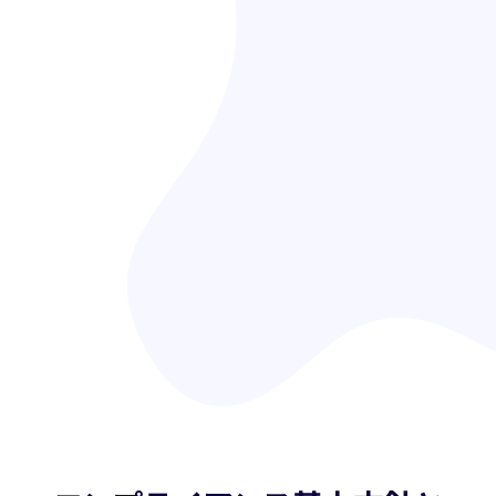
株式会社ビースポーク
代表取締役 綱川 明美
＜個人情報苦情及び相談窓口＞
株式会社ビースポーク
個人情報保護管理者：冨田 かおり
Mail：general@be-spoke.io
Copyright © Bespoke Inc. 2023, 2-21-1 Shibuya
Shibuya-ku, Tokyo 150-0002 Japan.