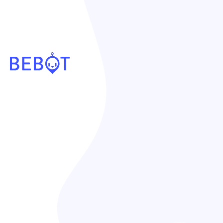
個人情報の取扱いについて
株式会社ビースポーク（以下、「当社」という。）に
おける個人情報の取扱いを以下に記載します。
個人情報の利用目的
当社へ入社を希望される方の個人情報
・募集要項等の送付や連絡のため。