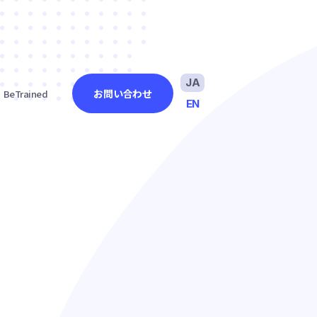
JA
お問い合わせ
BeTrained
EN